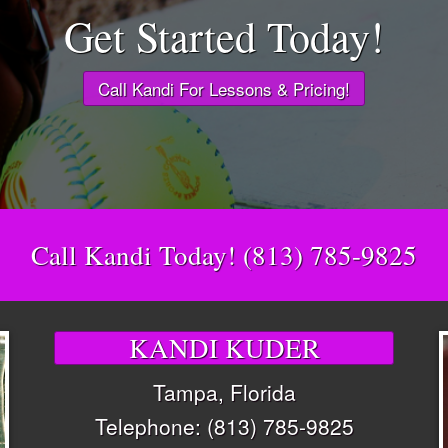
Get Started Today!
Call Kandi For Lessons & Pricing!
Call Kandi Today! (813) 785-9825
KANDI KUDER
Tampa, Florida
Telephone: (813) 785-9825