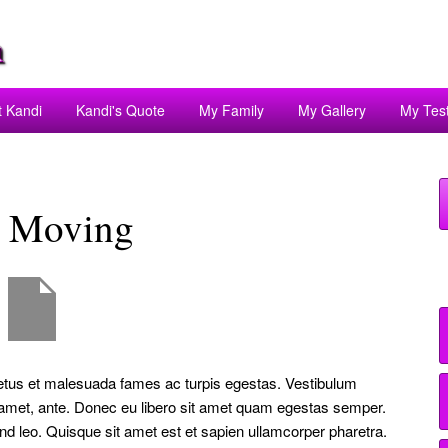
t Kandi
Kandi's Quote
My Family
My Gallery
My Tes
e Moving
netus et malesuada fames ac turpis egestas. Vestibulum
sit amet, ante. Donec eu libero sit amet quam egestas semper.
end leo. Quisque sit amet est et sapien ullamcorper pharetra.