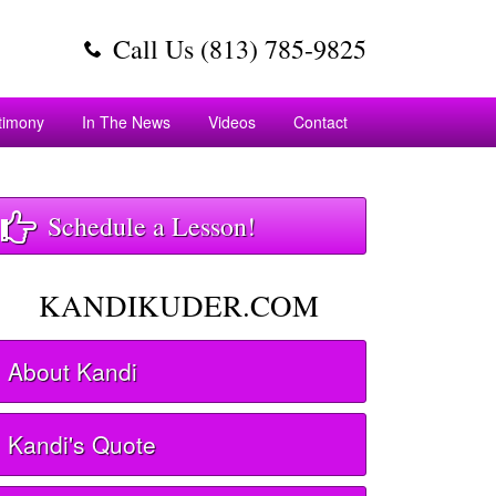
Call Us (813) 785-9825
timony
In The News
Videos
Contact
Schedule a Lesson!
KANDIKUDER.COM
About Kandi
Kandi's Quote