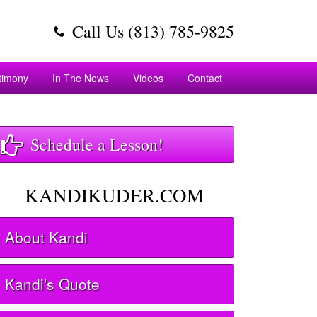
Call Us (813) 785-9825
timony
In The News
Videos
Contact
Schedule a Lesson!
KANDIKUDER.COM
About Kandi
Kandi's Quote