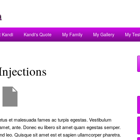
t Kandi
Kandi's Quote
My Family
My Gallery
My Tes
Injections
netus et malesuada fames ac turpis egestas. Vestibulum
sit amet, ante. Donec eu libero sit amet quam egestas semper.
end leo. Quisque sit amet est et sapien ullamcorper pharetra.