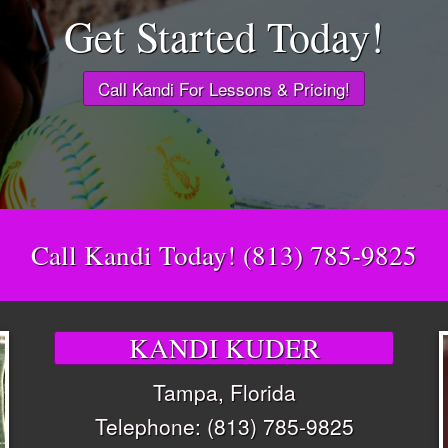
Get Started Today!
Call Kandi For Lessons & Pricing!
Call Kandi Today! (813) 785-9825
KANDI KUDER
Tampa, Florida
Telephone: (813) 785-9825