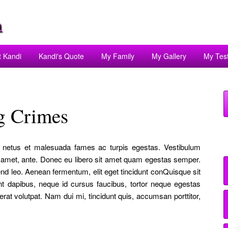
t Kandi
Kandi's Quote
My Family
My Gallery
My Tes
g Crimes
et netus et malesuada fames ac turpis egestas. Vestibulum
sit amet, ante. Donec eu libero sit amet quam egestas semper.
fend leo. Aenean fermentum, elit eget tincidunt conQuisque sit
nt dapibus, neque id cursus faucibus, tortor neque egestas
at volutpat. Nam dui mi, tincidunt quis, accumsan porttitor,