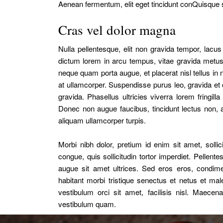
Aenean fermentum, elit eget tincidunt conQuisque s
Cras vel dolor magna
Nulla pellentesque, elit non gravida tempor, lac
dictum lorem in arcu tempus, vitae gravida metus 
neque quam porta augue, et placerat nisl tellus in
at ullamcorper. Suspendisse purus leo, gravida et co
gravida. Phasellus ultricies viverra lorem fringil
Donec non augue faucibus, tincidunt lectus non, adi
aliquam ullamcorper turpis.
Morbi nibh dolor, pretium id enim sit amet, solli
congue, quis sollicitudin tortor imperdiet. Pellen
augue sit amet ultrices. Sed eros eros, condi
habitant morbi tristique senectus et netus et ma
vestibulum orci sit amet, facilisis nisl. Maece
vestibulum quam.