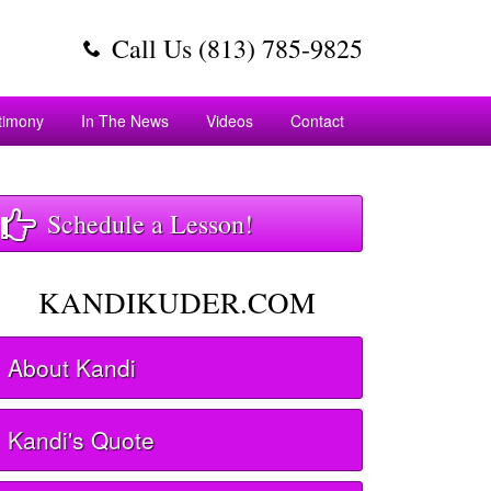
Call Us (813) 785-9825
timony
In The News
Videos
Contact
Schedule a Lesson!
KANDIKUDER.COM
About Kandi
Kandi's Quote