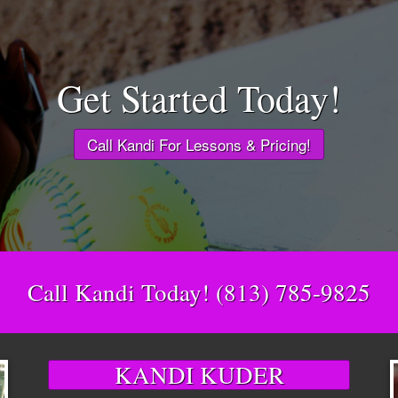
Get Started Today!
Call Kandi For Lessons & Pricing!
Call Kandi Today! (813) 785-9825
KANDI KUDER