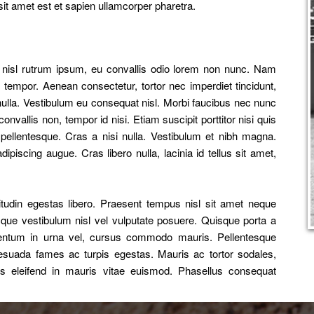
it amet est et sapien ullamcorper pharetra.
us nisl rutrum ipsum, eu convallis odio lorem non nunc. Nam
tempor. Aenean consectetur, tortor nec imperdiet tincidunt,
 nulla. Vestibulum eu consequat nisl. Morbi faucibus nec nunc
nvallis non, tempor id nisi. Etiam suscipit porttitor nisi quis
la pellentesque. Cras a nisi nulla. Vestibulum et nibh magna.
piscing augue. Cras libero nulla, lacinia id tellus sit amet,
citudin egestas libero. Praesent tempus nisl sit amet neque
tesque vestibulum nisl vel vulputate posuere. Quisque porta a
mentum in urna vel, cursus commodo mauris. Pellentesque
lesuada fames ac turpis egestas. Mauris ac tortor sodales,
nas eleifend in mauris vitae euismod. Phasellus consequat